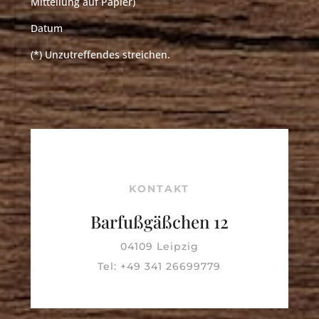
Mitteilung auf Papier)
Datum
(*) Unzutreffendes streichen.
KONTAKT
Barfußgäßchen 12
04109 Leipzig
Tel: +49 341 26699779